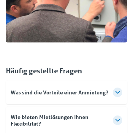
Häufig gestellte Fragen
Was sind die Vorteile einer Anmietung?
✔️ Flexibilität – Sie setzen die Anlage ein, wenn Sie
sie benötigen. Sie mieten für den Zeitraum, den Sie
Wie bieten Mietlösungen Ihnen
wünschen.
Flexibilität?
✔️ Kostenersparnis – Mieten ist kostengünstiger als