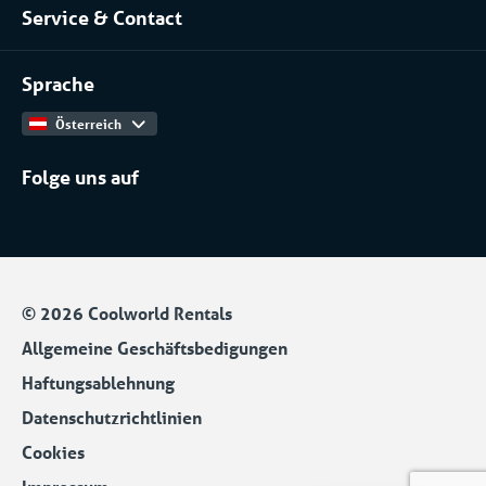
Service & Contact
Unser Team
Chemische industrie
Kontakt
Arbeiten bei
Installateure
Sprache
Produktkatalog
Österreich
Folge uns auf
© 2026 Coolworld Rentals
Allgemeine Geschäftsbedigungen
Haftungsablehnung
Datenschutzrichtlinien
Cookies