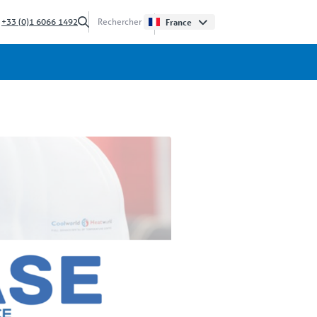
?
+33 (0)1 6066 1492
France