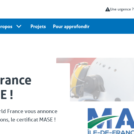
Une urgence 
propos
Projets
Pour approfondir
France
E !
orld France vous annonce
ions, le certificat MASE !