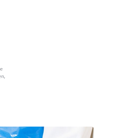
ue
en,