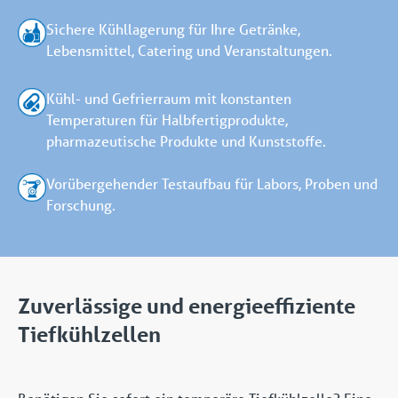
Sichere Kühllagerung für Ihre Getränke,
Lebensmittel, Catering und Veranstaltungen.
Kühl- und Gefrierraum mit konstanten
Temperaturen für Halbfertigprodukte,
pharmazeutische Produkte und Kunststoffe.
Vorübergehender Testaufbau für Labors, Proben und
Forschung.
Zuverlässige und energieeffiziente
Tiefkühlzellen