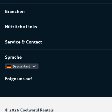
Kühlraum und Tiefkühlraum mieten
Branchen
Prozessanlage mieten
Pharma
Klimatisierung mieten
Nützliche Links
Installateure
Über uns
Lebensmittel
Service & Contact
Unser Team
Kontakt
Arbeiten bei
Sprache
Produktkatalog
Deutschland
Folge uns auf
© 2026 Coolworld Rentals