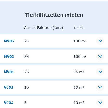
Tiefkühlzellen mieten
Anzahl Paletten (Euro)
Inhalt
MV03
28
100 m³
MV02
28
100 m³
MV01
26
84 m³
VC05
10
30 m³
VC04
5
20 m³