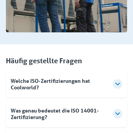
Häufig gestellte Fragen
Welche ISO-Zertifizierungen hat
Coolworld?
Coolworld ist zertifiziert für:
✔️ ISO 9001 (Qualität)
Was genau bedeutet die ISO 14001-
✔️ ISO 45001 (Sicherheit)
Zertifizierung?
✔️ ISO 14001 (Umwelt)
Mit ISO 14001 zeigt Coolworld, dass das