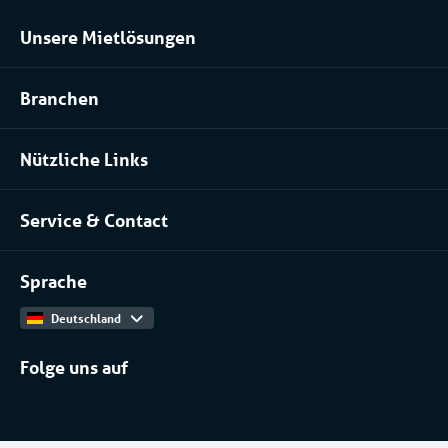
Unsere Mietlösungen
Kühlraum und Tiefkühlraum mieten
Branchen
Prozessanlage mieten
Pharma
Klimatisierung mieten
Nützliche Links
Installateure
Über uns
Lebensmittel
Service & Contact
Unser Team
Kontakt
Arbeiten bei
Sprache
Produktkatalog
Deutschland
Folge uns auf