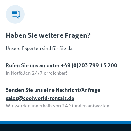
✔️ Chemische Industrie
Ihrer Branche, Kenntnisse über spezifische
✔️ Logistik
Herausforderungen
✔️ Installateure
✔️ Effektive Lösungen – Maßgeschneiderte
Mehr >
Mietlösungen für alle Branchen
Lösungen und Strategien zur Bewältigung
branchenspezifischer Herausforderungen
Haben Sie weitere Fragen?
✔️ Netzwerk – Umfassendes Netzwerk innerhalb
der Branche, gemeinsame Entwicklung der besten
Unsere Experten sind für Sie da.
Lösung
✔️ Effizienz – Kurze Projektdauer, schnelle
Rufen Sie uns an unter
+49 (0)203 799 15 200
Inbetriebnahme und Kosteneinsparungen
In Notfällen 24/7 erreichbar!
✔️ Vertrauen – Ein Spezialist konzentriert sich auf
eine Branche mit Fachwissen, Sicherheits- und
Qualitätsstandards
Senden Sie uns eine Nachricht/Anfrage
sales@coolworld-rentals.de
Wir werden innerhalb von 24 Stunden antworten.