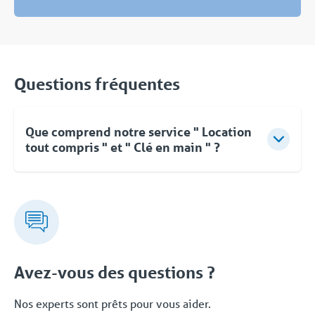
Questions fréquentes
Que comprend notre service " Location
tout compris " et " Clé en main " ?
Pour Coolworld, la location ne se limite pas à la
fourniture d'équipements. Vous pouvez compter sur
des conseils d'experts, une approche flexible et une
livraison clé en main rapide et orientée vers les
solutions. Même après la mise en service, vous
pouvez faire appel à Coolworld à tout moment.
Avez-vous des questions ?
Avec notre propre service d'assistance 24/7/365,
nous vous proposons une solution fiable. Cet
Nos experts sont prêts pour vous aider.
ensemble complet de services et de solutions