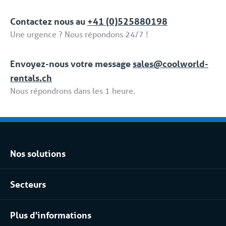
dédiées fait partie de la formule 'Location tput
Contactez nous au
+41 (0)525880198
compris / Full Service'.
Une urgence ? Nous répondons 24/7 !
Envoyez-nous votre message
sales@coolworld-
rentals.ch
Nous répondrons dans les 1 heure.
Nos solutions
Location climatisation réversible
Secteurs
Location chambres positives et négatives
Agroalimentaire
Location pour les process industriels
Plus d'informations
Pharma