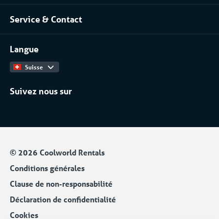
À propos de nous
Industrie chimique
Service & Contact
Notre équipe
Installateurs / Maintenanciers
Contact
Travailler chez
Langue
Catalogue Produits
Suisse
Suivez nous sur
© 2026 Coolworld Rentals
Conditions générales
Clause de non-responsabilité
Déclaration de confidentialité
Cookies