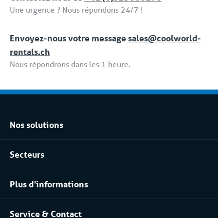
Une urgence ? Nous répondons 24/7 !
Envoyez-nous votre message
sales@coolworld-
rentals.ch
Nous répondrons dans les 1 heure.
Nos solutions
Location climatisation réversible
Secteurs
Location chambres positives et négatives
Agroalimentaire
Location pour les process industriels
Plus d'informations
Pharma
À propos de nous
Industrie chimique
Service & Contact
Notre équipe
Installateurs / Maintenanciers