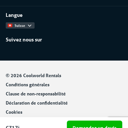
Contact
Travailler chez
Langue
Catalogue Produits
Suisse
Suivez nous sur
© 2026 Coolworld Rentals
Conditions générales
Clause de non-responsabilité
Déclaration de confidentialité
Cookies
Impressum
CZ17i
Demandez un devis