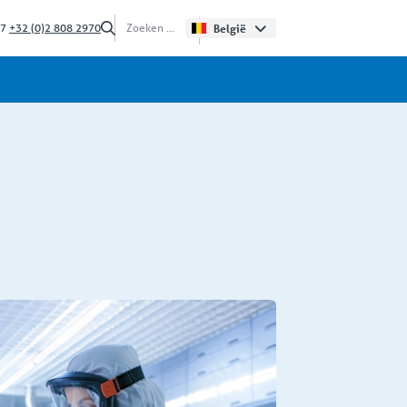
/7
+32 (0)2 808 2970
België