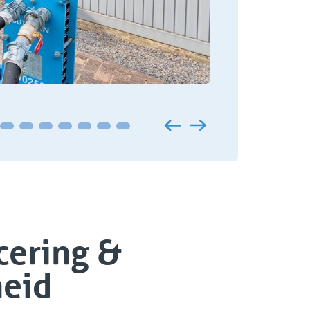
icering &
heid