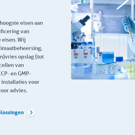
hoogste eisen aan
ficering van
 eisen. Wij
limaatbeheersing,
in)vries opslag (tot
cellen van
CCP- en GMP-
installaties voor
voor advies.
plossingen