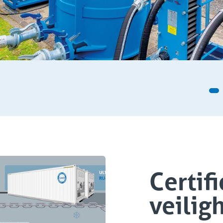
Certif
veilig