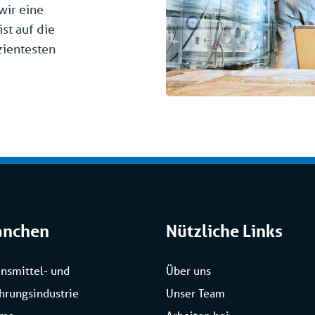
 wir eine
st auf die
izientesten
anchen
Nützliche Links
nsmittel- und
Über uns
hrungsindustrie
Unser Team