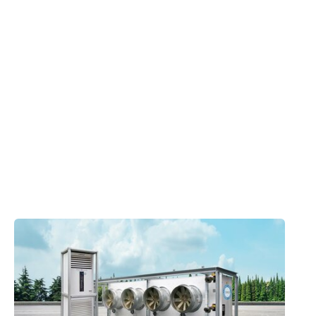
Avec 4 réfrigérateurs sous vide, IP Handlers
garantit une chaîne du froid fermée.
Chaque heure, IP Handlers peut refroidir plus de
40.000 kg de produits frais à la température
souhaitée.
Produits appliqués