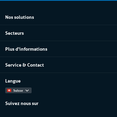
Nos solutions
Location climatisation réversible
Secteurs
Location chambres positives et négatives
Agroalimentaire
Location pour les process industriels
Plus d'informations
Pharma
À propos de nous
Industrie chimique
Service & Contact
Notre équipe
Installateurs / Maintenanciers
Contact
Travailler chez
Langue
Catalogue Produits
Suisse
Suivez nous sur