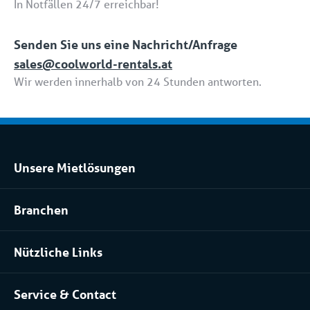
In Notfällen 24/7 erreichbar!
Senden Sie uns eine Nachricht/Anfrage
sales@coolworld-rentals.at
Wir werden innerhalb von 24 Stunden antworten.
Unsere Mietlösungen
Kühlraum und Tiefkühlraum mieten
Branchen
Prozessanlage mieten
Lebensmittel
Klimatisierung mieten
Nützliche Links
Pharma
Über uns
Serverraum & Rechenzentren
Service & Contact
Unser Team
Chemische industrie