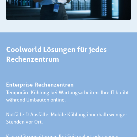
Coolworld Lösungen für jedes
Rechenzentrum
Enterprise-Rechenzentren
Temporäre Kühlung bei Wartungsarbeiten: Ihre IT bleibt
während Umbauten online.
Notfälle & Ausfälle: Mobile Kühlung innerhalb weniger
Stunden vor Ort.
Kapazitätserweiterung: Bei Spitzenlast oder neuen