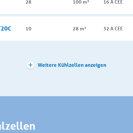
28
100 m³
16 A CEE
F20C
10
28 m³
32 A CEE
Weitere Kühlzellen anzeigen
lzellen