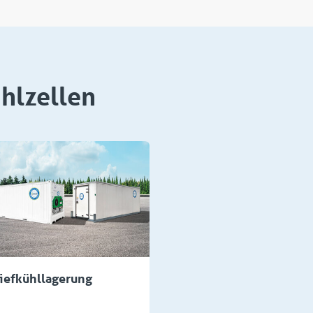
ühlzellen
iefkühllagerung