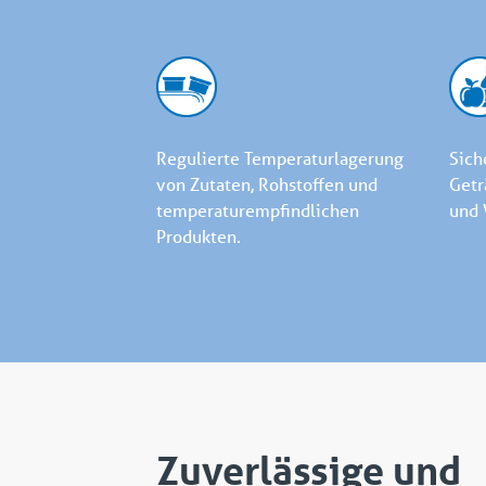
Regulierte Temperaturlagerung
Sich
von Zutaten, Rohstoffen und
Getr
temperaturempfindlichen
und 
Produkten.
Zuverlässige und