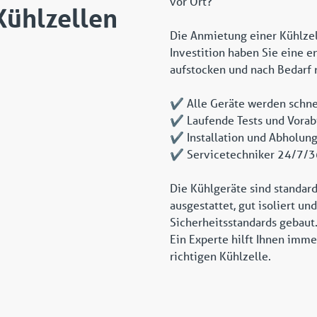
vor Ort?
Kühlzellen
Die Anmietung einer Kühlzel
Investition haben Sie eine e
aufstocken und nach Bedarf 
✔️ Alle Geräte werden schnel
✔️ Laufende Tests und Vorab
✔️ Installation und Abholun
✔️ Servicetechniker 24/7/
Die Kühlgeräte sind standa
ausgestattet, gut isoliert u
Sicherheitsstandards gebaut
Ein Experte hilft Ihnen imme
richtigen Kühlzelle.