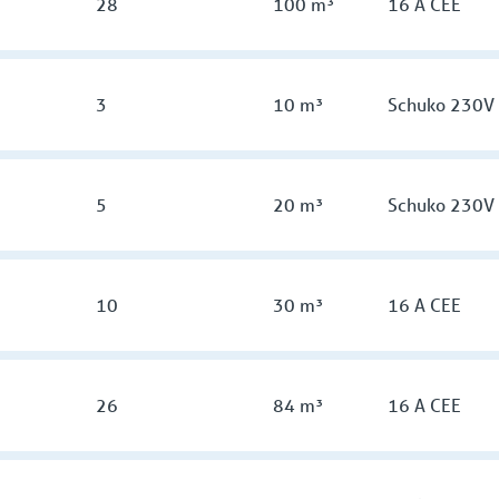
28
100 m³
16 A CEE
3
10 m³
Schuko 230V
5
20 m³
Schuko 230V
10
30 m³
16 A CEE
26
84 m³
16 A CEE