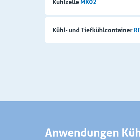
Kühlzelle
MK02
Kühl- und Tiefkühlcontainer
R
Anwendungen Küh