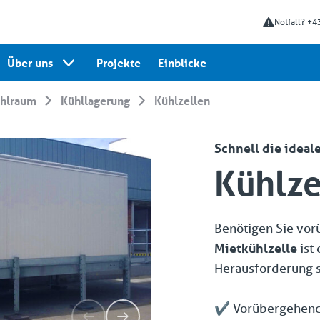
Notfall?
+43
Über uns
Projekte
Einblicke
ühlraum
Kühllagerung
Kühlzellen
Schnell die ideal
Kühlze
Benötigen Sie vo
Mietkühlzelle
ist
Herausforderung 
✔️ Vorübergehend