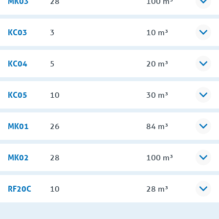
MK03
28
100 m³
KC03
3
10 m³
KC04
5
20 m³
KC05
10
30 m³
MK01
26
84 m³
MK02
28
100 m³
RF20C
10
28 m³