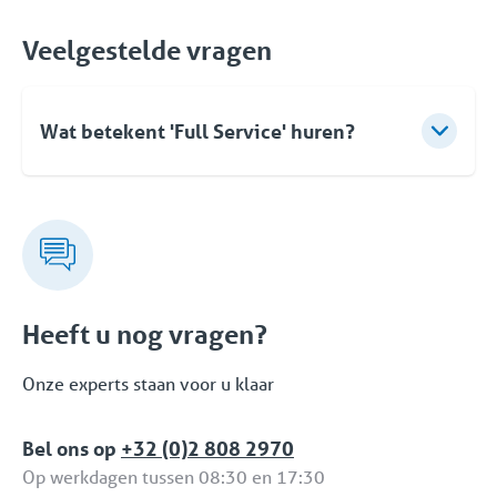
Veelgestelde vragen
Wat betekent 'Full Service' huren?
Bij Coolworld betekent verhuren veel meer dan
enkel het leveren van apparatuur. Standaard kunt u
rekenen op deskundig advies, een flexibele aanpak
en een oplossingsgerichte snelle turnkey levering.
Maar ook na ingebruikname kunt u op elk moment
een beroep op Coolworld doen. Met een eigen
Heeft u nog vragen?
24/7/365 servicedienst garanderen wij u de
zekerheid van een betrouwbare oplossing. Dit
Onze experts staan voor u klaar
volledige pakket aan dedicated diensten en
oplossingen is onderdeel van de Full Service
Bel ons op
+32 (0)2 808 2970
Verhuur Formule.
Op werkdagen tussen 08:30 en 17:30