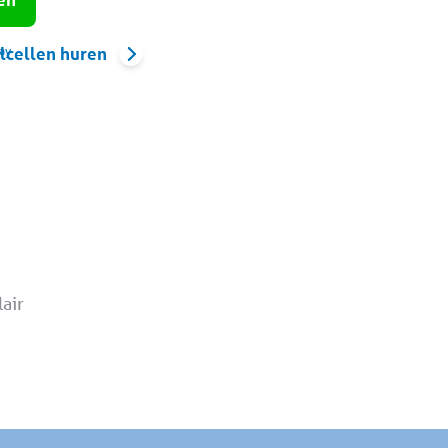
ay
lcellen huren
air