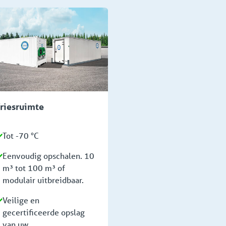
riesruimte
Tot -70 °C
Eenvoudig opschalen. 10
m³ tot 100 m³ of
modulair uitbreidbaar.
Veilige en
gecertificeerde opslag
van uw