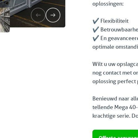
oplossingen:
✔️ Flexibiliteit
✔️ Betrouwbaarhe
✔️ En geavanceer
optimale omstand
Wilt u uw opslagc
nog contact met o
oplossing perfect p
Benieuwd naar alle
tellende Mega 40-
krachtige serie. 
Offerte aanvrag