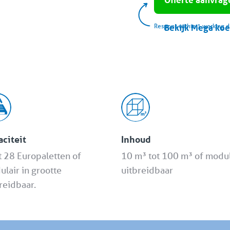
Respons within 1 working d
Bekijk Mega koe
citeit
Inhoud
t 28 Europaletten of
10 m³ tot 100 m³ of modul
lair in grootte
uitbreidbaar
reidbaar.