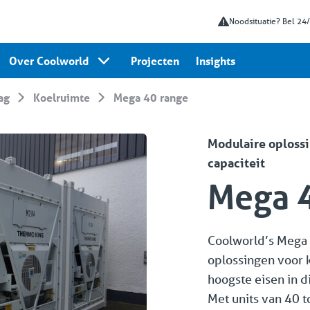
Noodsituatie? Bel 24
Over Coolworld
Projecten
Insights
lag
Koelruimte
Mega 40 range
Modulaire oploss
capaciteit
Mega 4
Coolworld’s Mega 
oplossingen voor 
hoogste eisen in d
Met units van 40 t