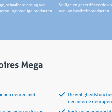
ige, schaalbare opslag van
Veilige en gecertificeerde op
eratuurgevoelige producten
van uw kwaliteitsproducten.
oires Mega
dienen deuren met
De veiligheidsfuncti
een interne deuropen
veilig laden en lossen.
Back-up noodverlichti