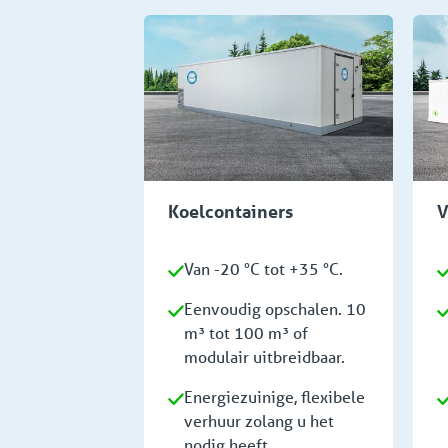
Koelcontainers
V
Van -20 °C tot +35 °C.
Eenvoudig opschalen. 10
m³ tot 100 m³ of
modulair uitbreidbaar.
Energiezuinige, flexibele
verhuur zolang u het
nodig heeft.