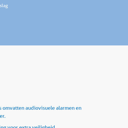
slag
es omvatten audiovisuele alarmen en
er.
ng voor extra veiligheid.