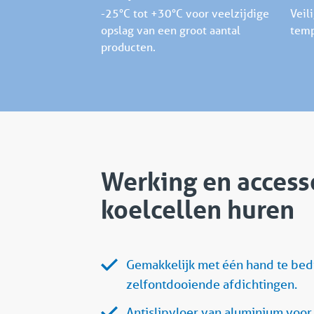
-25°C tot +30°C voor veelzijdige
Veil
opslag van een groot aantal
temp
producten.
Werking en access
koelcellen huren
Gemakkelijk met één hand te be
zelfontdooiende afdichtingen.
Antislipvloer van aluminium voor 