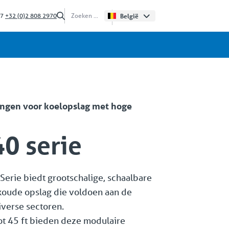
/7
+32 (0)2 808 2970
België
ingen voor koelopslag met hoge
0 serie
Serie biedt grootschalige, schaalbare
koude opslag die voldoen aan de
iverse sectoren.
ot 45 ft bieden deze modulaire