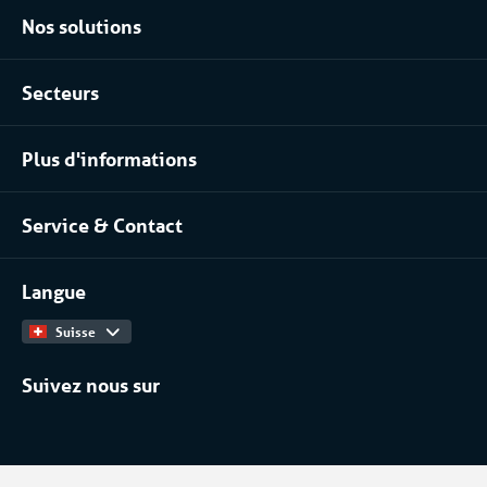
Nos solutions
Location climatisation réversible
Secteurs
Location chambres positives et négatives
Agroalimentaire
Location pour les process industriels
Plus d'informations
Pharma
À propos de nous
Industrie chimique
Service & Contact
Notre équipe
Installateurs / Maintenanciers
Contact
Travailler chez
Langue
Catalogue Produits
Suisse
Suivez nous sur