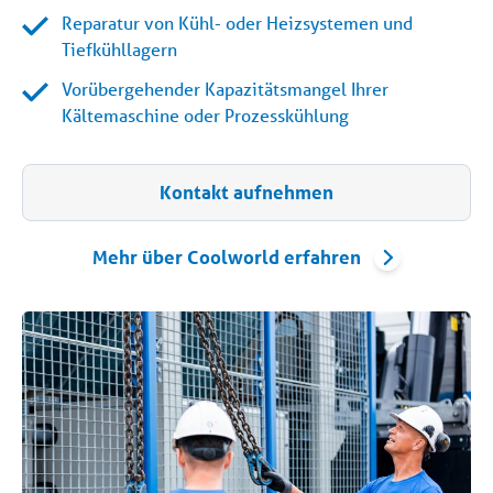
Reparatur von Kühl- oder Heizsystemen und
Tiefkühllagern
Vorübergehender Kapazitätsmangel Ihrer
Kältemaschine oder Prozesskühlung
Kontakt aufnehmen
Mehr über Coolworld erfahren