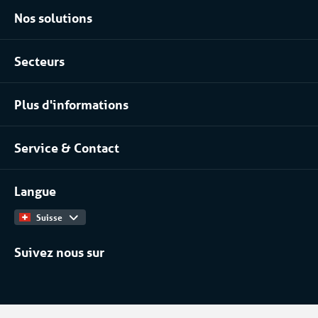
Nos solutions
Location climatisation réversible
Secteurs
Location chambres positives et négatives
Agroalimentaire
Location pour les process industriels
Plus d'informations
Pharma
À propos de nous
Industrie chimique
Service & Contact
Notre équipe
Installateurs / Maintenanciers
Contact
Travailler chez
Langue
Catalogue Produits
Suisse
Suivez nous sur