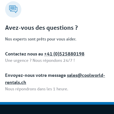
fourniture d'équipements. Vous pouvez compter sur
des conseils d'experts, une approche flexible et une
livraison clé en main rapide et orientée vers les
solutions. Même après la mise en service, vous
pouvez faire appel à Coolworld à tout moment.
Avez-vous des questions ?
Avec notre propre service d'assistance 24/7/365,
nous vous proposons une solution fiable. Cet
Nos experts sont prêts pour vous aider.
ensemble complet de services et de solutions
dédiées fait partie de la formule 'Location tput
Contactez nous au
+41 (0)525880198
compris / Full Service'.
Une urgence ? Nous répondons 24/7 !
Envoyez-nous votre message
sales@coolworld-
rentals.ch
Nous répondrons dans les 1 heure.