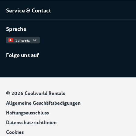
Über uns
Serverraume und Rechenzentren
Service & Contact
Unser Team
Chemische Industrie
Kontakt
Arbeiten bei
Installateure
Sprache
Produktkatalog
Schweiz
Folge uns auf
© 2026 Coolworld Rentals
Allgemeine Geschäftsbedigungen
Haftungsausschluss
Datenschutzrichtlinien
Cookies