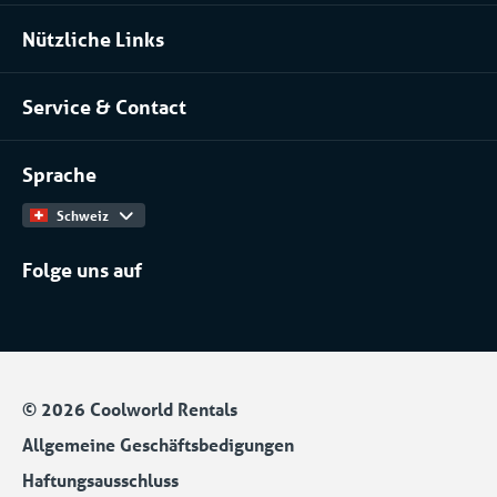
Lebensmittel- und Ernährungsindustrie
Klimatisierung mieten
Nützliche Links
Pharma
Über uns
Serverraume und Rechenzentren
Service & Contact
Unser Team
Chemische Industrie
Kontakt
Arbeiten bei
Installateure
Sprache
Produktkatalog
Schweiz
Folge uns auf
© 2026 Coolworld Rentals
Allgemeine Geschäftsbedigungen
Haftungsausschluss