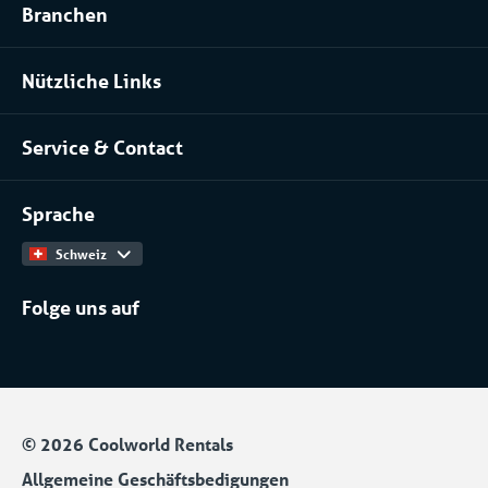
Branchen
Prozessanlage mieten
Lebensmittel- und Ernährungsindustrie
Klimatisierung mieten
Nützliche Links
Pharma
Über uns
Serverraume und Rechenzentren
Service & Contact
Unser Team
Chemische Industrie
Kontakt
Arbeiten bei
Installateure
Sprache
Produktkatalog
Schweiz
Folge uns auf
© 2026 Coolworld Rentals
Allgemeine Geschäftsbedigungen