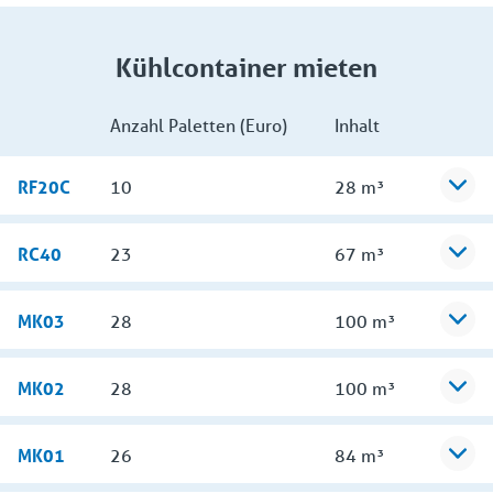
Kühlcontainer mieten
Anzahl Paletten (Euro)
Inhalt
RF20C
10
28 m³
RC40
23
67 m³
MK03
28
100 m³
MK02
28
100 m³
MK01
26
84 m³