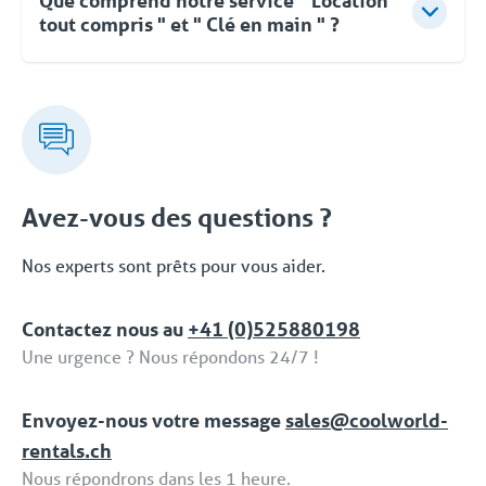
Que comprend notre service " Location
tout compris " et " Clé en main " ?
Pour Coolworld, la location ne se limite pas à la
fourniture d'équipements. Vous pouvez compter sur
des conseils d'experts, une approche flexible et une
livraison clé en main rapide et orientée vers les
solutions. Même après la mise en service, vous
pouvez faire appel à Coolworld à tout moment.
Avez-vous des questions ?
Avec notre propre service d'assistance 24/7/365,
nous vous proposons une solution fiable. Cet
Nos experts sont prêts pour vous aider.
ensemble complet de services et de solutions
dédiées fait partie de la formule 'Location tput
Contactez nous au
+41 (0)525880198
compris / Full Service'.
Une urgence ? Nous répondons 24/7 !
Envoyez-nous votre message
sales@coolworld-
rentals.ch
Nous répondrons dans les 1 heure.