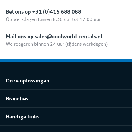
Bel ons op
+31 (0)416 688 088
Op werkdagen tussen 8:30 uur tot 17:00 uur
Mail ons op
sales@coolworld-rentals.nl
We reageren binnen 24 uur (tijdens werkdagen)
Onze oplossingen
Koel- of vriesopslag huren
Branches
Procesinstallatie huren
Voedingsindustrie
Klimaatbeheersing huren
Handige links
Pharma
Over Coolworld
(Petro)chemie