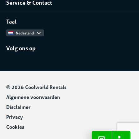
Service & Contact
Projecten
Meer branches
Contact
Werken bij
Taal
Catalogus
Nederland
Volg ons op
© 2026 Coolworld Rentals
Algemene voorwaarden
Disclaimer
Privacy
Cookies