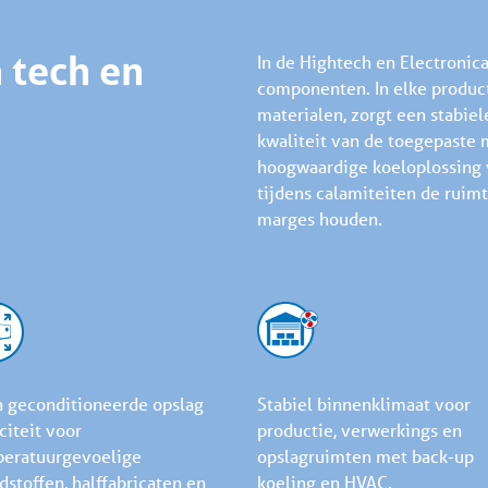
 tech en
In de Hightech en Electronic
componenten. In elke producti
materialen, zorgt een stabi
kwaliteit van de toegepaste m
hoogwaardige koeloplossing
tijdens calamiteiten de rui
marges houden.
a geconditioneerde opslag
Stabiel binnenklimaat voor
citeit voor
productie, verwerkings en
eratuurgevoelige
opslagruimten met back-up
dstoffen, halffabricaten en
koeling en HVAC.