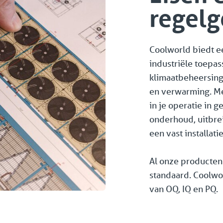
regelg
Coolworld biedt e
industriële toepa
klimaatbeheersing, 
en verwarming. Met
in je operatie in g
onderhoud, uitbrei
een vast installatie
Al onze producte
standaard. Coolwo
van OQ, IQ en PQ.