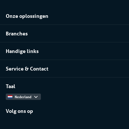
Onze oplossingen
Koel- of vriesopslag huren
Branches
Procesinstallatie huren
Voedingsindustrie
Klimaatbeheersing huren
Handige links
Pharma
Over Coolworld
(Petro)chemie
Service & Contact
Projecten
Meer branches
Contact
Werken bij
Taal
Catalogus
Nederland
Volg ons op