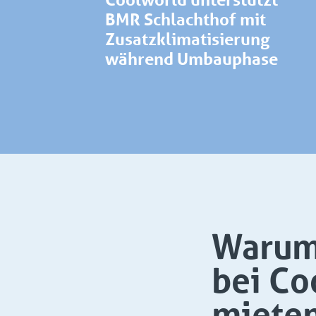
BMR Schlachthof mit
Zusatzklimatisierung
während Umbauphase
Warum 
bei Co
miete