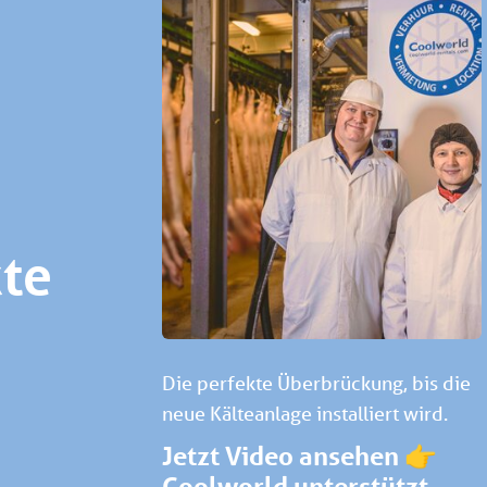
kte
Die perfekte Überbrückung, bis die
neue Kälteanlage installiert wird.
Jetzt Video ansehen 👉
Coolworld unterstützt