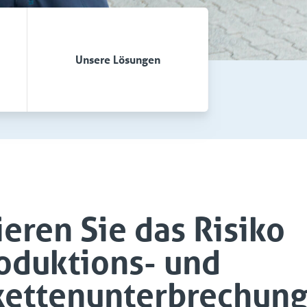
Unsere Lösungen
eren Sie das Risiko
oduktions- und
kettenunterbrechun