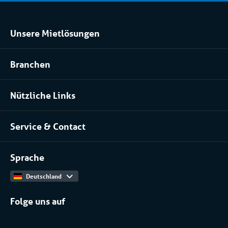
Unsere Mietlösungen
Kühlraum und Tiefkühlraum mieten
Branchen
Prozessanlage mieten
Pharma
Klimatisierung mieten
Nützliche Links
Installateure
Über uns
Lebensmittel
Service & Contact
Unser Team
Kontakt
Arbeiten bei
Sprache
Produktkatalog
Deutschland
Folge uns auf