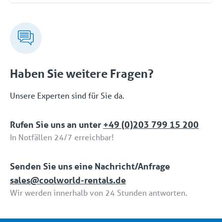
Schnittstelle. Wenn Sie später den Umfang
Coolworld verfügt über die folgenden drei ISO-
verringern wollen, ist das auch kein Problem.
Zertifizierungen: ISO 9001 (Qualität), ISO 45001
(Sicherheit) und ISO 14001 (Umwelt).
Haben Sie weitere Fragen?
Unsere Experten sind für Sie da.
Rufen Sie uns an unter
+49 (0)203 799 15 200
In Notfällen 24/7 erreichbar!
Senden Sie uns eine Nachricht/Anfrage
sales@coolworld-rentals.de
Wir werden innerhalb von 24 Stunden antworten.