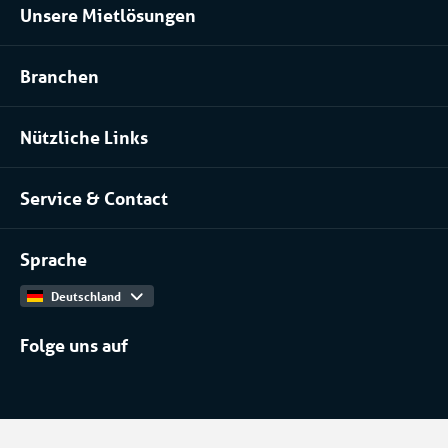
Unsere Mietlösungen
Kühlraum und Tiefkühlraum mieten
Branchen
Prozessanlage mieten
Pharma
Klimatisierung mieten
Nützliche Links
Installateure
Über uns
Lebensmittel
Service & Contact
Unser Team
Kontakt
Arbeiten bei
Sprache
Produktkatalog
Deutschland
Folge uns auf