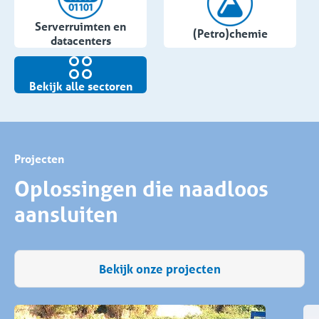
Serverruimten en
(Petro)chemie
datacenters
Bekijk alle sectoren
Projecten
Oplossingen die naadloos
aansluiten
Bekijk onze projecten