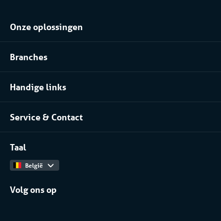
Onze oplossingen
Klimaatbeheersing huren
Branches
Koel- of vriesopslag huren
Voedingsindustrie
Procesinstallatie huren
Handige links
Pharma
Over Coolworld
(Petro)chemie
Service & Contact
Projecten
Meer branches
Contact
Werken bij
Taal
Catalogus
België
Volg ons op