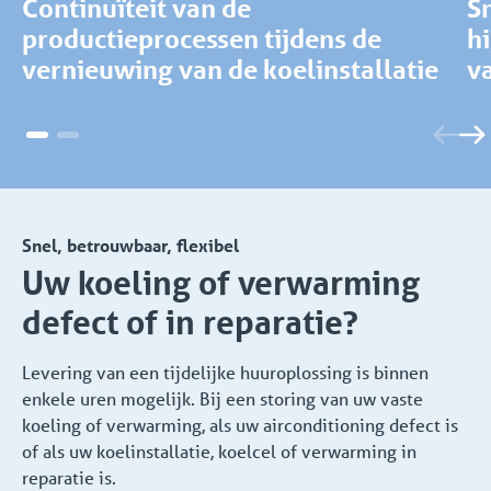
Continuïteit van de
S
productieprocessen tijdens de
hi
vernieuwing van de koelinstallatie
va
Snel, betrouwbaar, flexibel
Uw koeling of verwarming
defect of in reparatie?
Levering van een tijdelijke huuroplossing is binnen
enkele uren mogelijk. Bij een storing van uw vaste
koeling of verwarming, als uw airconditioning defect is
of als uw koelinstallatie, koelcel of verwarming in
reparatie is.