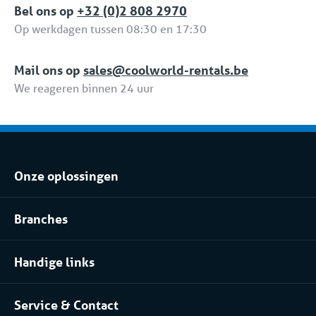
Bel ons op
+32 (0)2 808 2970
Verhuur Formule.
Op werkdagen tussen 08:30 en 17:30
Mail ons op
sales@coolworld-rentals.be
We reageren binnen 24 uur
Onze oplossingen
Klimaatbeheersing huren
Branches
Koel- of vriesopslag huren
Voedingsindustrie
Procesinstallatie huren
Handige links
Pharma
Over Coolworld
(Petro)chemie
Service & Contact
Projecten
Meer branches