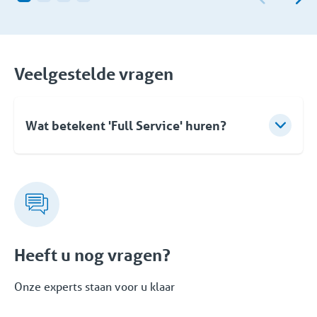
Veelgestelde vragen
Wat betekent 'Full Service' huren?
Bij Coolworld betekent verhuren veel meer dan
enkel het leveren van apparatuur. Standaard kunt u
rekenen op deskundig advies, een flexibele aanpak
en een oplossingsgerichte snelle turnkey levering.
Maar ook na ingebruikname kunt u op elk moment
een beroep op Coolworld doen. Met een eigen
Heeft u nog vragen?
24/7/365 servicedienst garanderen wij u de
zekerheid van een betrouwbare oplossing. Dit
Onze experts staan voor u klaar
volledige pakket aan dedicated diensten en
oplossingen is onderdeel van de Full Service