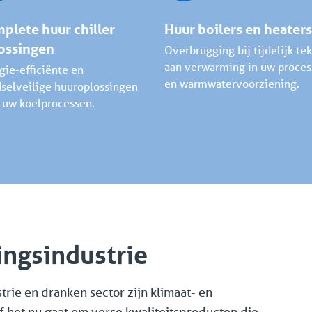
plete huur chiller
Huur boilers en heaters
ossingen
Overbrugging bij tijdelijk tek
aan verwarming in uw proce
gie-efficiënte en
en warmwatervoorziening.
selveilige huuroplossingen
 uw koelprocessen.
ngsindustrie
rie en dranken sector zijn klimaat- en
f het nu gaat om verse kwaliteitsproducten die