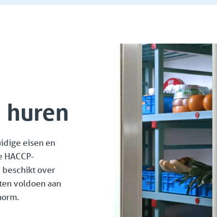
d huren
idige eisen en
de HACCP-
 beschikt over
ten voldoen aan
norm.