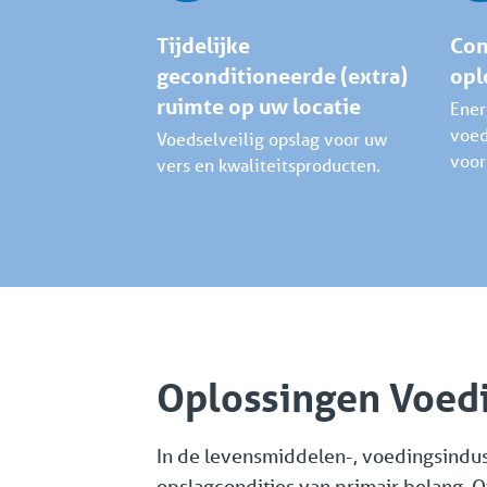
Tijdelijke
Com
geconditioneerde (extra)
opl
ruimte op uw locatie
Ener
voed
Voedselveilig opslag voor uw
voor
vers en kwaliteitsproducten.
Oplossingen Voedi
In de levensmiddelen-, voedingsindust
opslagcondities van primair belang. O