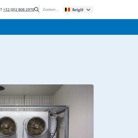
/7
+32 (0)2 808 2970
België