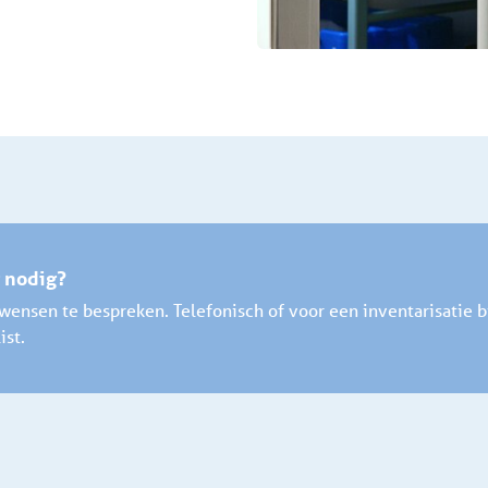
g nodig?
ensen te bespreken. Telefonisch of voor een inventarisatie bi
ist.