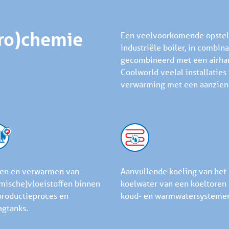
tro)chemie
Een veelvoorkomende opstell
industriële boiler, in combi
gecombineerd met een airhand
Coolworld veelal installaties
verwarming met een aanzien
en en verwarmen van
Aanvullende koeling van het
mische)vloeistoffen binnen
koelwater van een koeltoren
productieproces en
koud- en warmwatersysteme
agtanks.