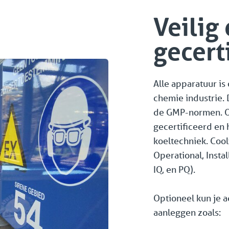
Veilig
gecert
Alle apparatuur i
chemie industrie. 
de GMP-normen. O
gecertificeerd en 
koeltechniek. Coo
Operational, Instal
IQ, en PQ).
Optioneel kun je 
aanleggen zoals: