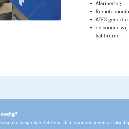
Alarmering
Remote monito
ATEX gecertic
en kunnen wij 
kalibreren.
g nodig?
ensen te bespreken. Telefonisch of voor een inventarisatie bij