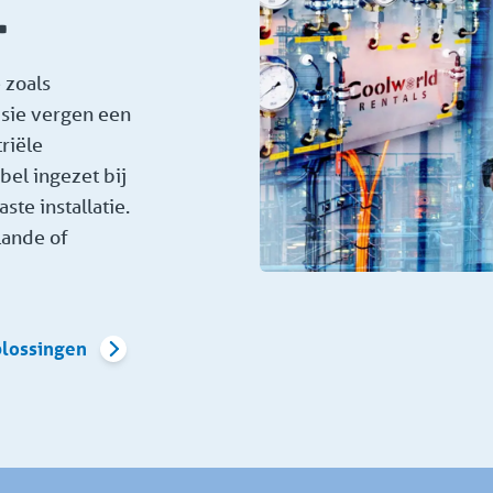
.
 zoals
sie vergen een
riële
el ingezet bij
ste installatie.
lande of
plossingen