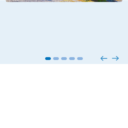
Aanvullende capaciteit
productieproces in de
zomer
De grondstof produceert Ashland Industries uit