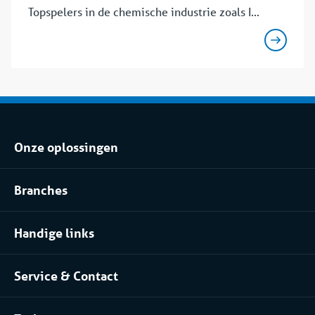
Topspelers in de chemische industrie zoals I...
Onze oplossingen
Koel- of vriesopslag huren
Branches
Procesinstallatie huren
Voedingsindustrie
Klimaatbeheersing huren
Handige links
Pharma
Over Coolworld
(Petro)chemie
Service & Contact
Projecten
Meer branches
Contact
Werken bij