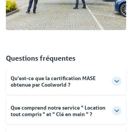
Questions fréquentes
Qu’est-ce que la certification MASE
obtenue par Coolworld ?
Mase est un système de management visant à
l’amélioration permanente et continue des
Que comprend notre service " Location
performances sur la Sécurité, la Santé et
tout compris " et " Clé en main " ?
l’Environnement.
Pour Coolworld, la location ne se limite pas à la