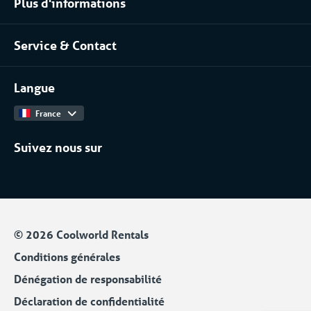
Plus d'informations
Pharmaceutique
À propos de nous
Chimique
Service & Contact
Notre équipe
Installateurs / Maintenanciers
Contact
Travailler chez
Langue
Catalogue Produits
Plan de Sobriété Énergétique
France
Suivez nous sur
© 2026 Coolworld Rentals
Conditions générales
Dénégation de responsabilité
Déclaration de confidentialité