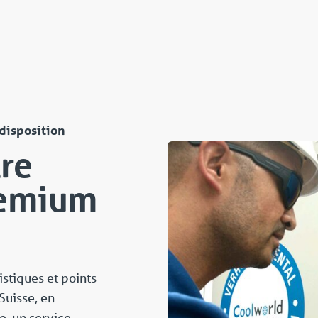
 disposition
re
remium
stiques et points
Suisse, en
e, un service