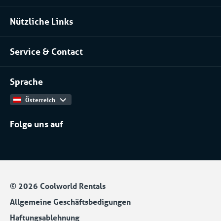
Lebensmittel
Klimatisierung mieten
Nützliche Links
Pharma
Über uns
Serverraum & Rechenzentren
Service & Contact
Unser Team
Chemische industrie
Kontakt
Arbeiten bei
Installateure
Sprache
Produktkatalog
Österreich
Folge uns auf
© 2026 Coolworld Rentals
Allgemeine Geschäftsbedigungen
Haftungsablehnung