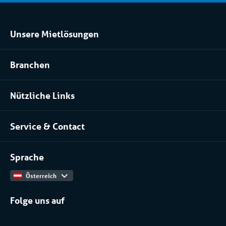
Unsere Mietlösungen
Kühlraum und Tiefkühlraum mieten
Branchen
Prozessanlage mieten
Lebensmittel
Klimatisierung mieten
Nützliche Links
Pharma
Über uns
Serverraum & Rechenzentren
Service & Contact
Unser Team
Chemische industrie
Kontakt
Arbeiten bei
Installateure
Sprache
Produktkatalog
Österreich
Folge uns auf