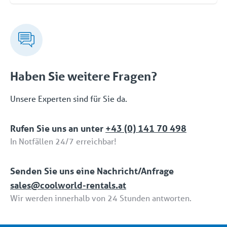
Schnittstelle. Wenn Sie später den Umfang
Coolworld verfügt über die folgenden drei ISO-
verringern wollen, ist das auch kein Problem.
Zertifizierungen: ISO 9001 (Qualität), ISO 45001
(Sicherheit) und ISO 14001 (Umwelt).
Haben Sie weitere Fragen?
Unsere Experten sind für Sie da.
Rufen Sie uns an unter
+43 (0) 141 70 498
In Notfällen 24/7 erreichbar!
Senden Sie uns eine Nachricht/Anfrage
sales@coolworld-rentals.at
Wir werden innerhalb von 24 Stunden antworten.