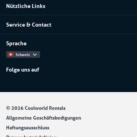
Nützliche Links
Pharma
Über uns
Serverraume und Rechenzentren
Service & Contact
Unser Team
Chemische Industrie
Kontakt
Arbeiten bei
Installateure
Sprache
Produktkatalog
Schweiz
Folge uns auf
© 2026 Coolworld Rentals
Allgemeine Geschäftsbedigungen
Haftungsausschluss