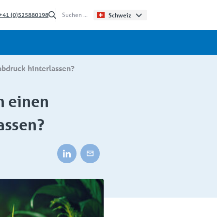
+41 (0)525880198
Schweiz
sabdruck hinterlassen?
n einen
assen?