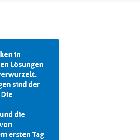
ken in
nten Lösungen
 verwurzelt.
gen sind der
 Die
und die
 von
dem ersten Tag