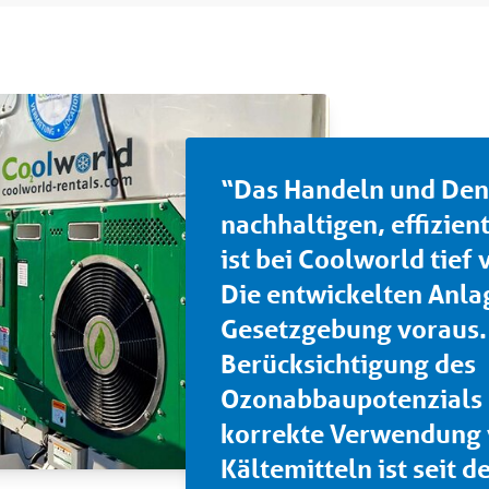
“Das Handeln und Den
nachhaltigen, effizie
ist bei Coolworld tief
Die entwickelten Anla
Gesetzgebung voraus.
Berücksichtigung des
Ozonabbaupotenzials 
korrekte Verwendung
Kältemitteln ist seit 