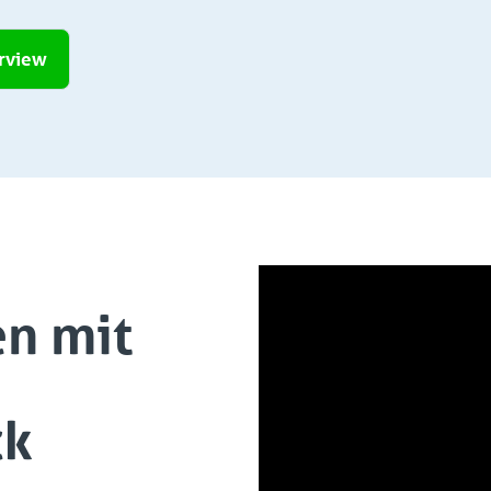
erview
en mit
ck