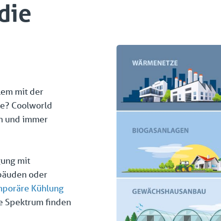
die
lem mit der
te? Coolworld
ben und immer
ung mit
ebäuden oder
mporäre
Kühlung
e Spektrum finden