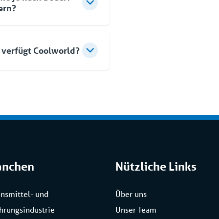
e stets die richtige Menge
ern?
 des Teil der Formel für Full
asser entsprechend
Coolworld Sie vollständig
ulbauweise der Kühltürme
Sicherheit und
ein, zwei, drei oder mehr
 verfügt Coolworld?
ser Geräte genügt eine
r den Umfang verringern
rei ISO-Zertifizierungen:
rheit) und ISO 14001
anchen
Nützliche Links
nsmittel- und
Über uns
hrungsindustrie
Unser Team