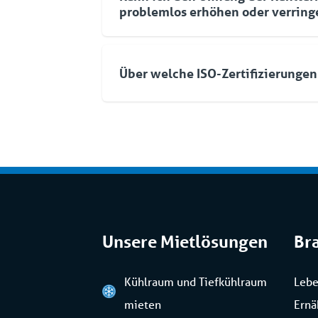
Kühlwasser dicker. Wichtig ist, dass Si
problemlos erhöhen oder verring
Lösungen ist ein integraler Bestandteil
an Frischwasser hinzufügen und das W
Service Rental.
aufbereiten. Wenn Sie wünschen, kann 
Selbstverständlich. Aufgrund der Mod
entlasten. So optimieren wir Betrieb, 
von Coolworld können Sie nach Bedarf 
Zuverlässigkeit Ihrer Anlage.
Über welche ISO-Zertifizierungen
Geräte hinzufügen. Zur Steuerung die
einzige Schnittstelle. Wenn Sie späte
Coolworld verfügt über die folgenden d
wollen, ist das auch kein Problem.
ISO 9001 (Qualität), ISO 45001 (Siche
(Umwelt).
Unsere Mietlösungen
Br
Kühlraum und Tiefkühlraum
Lebe
mieten
Ernä