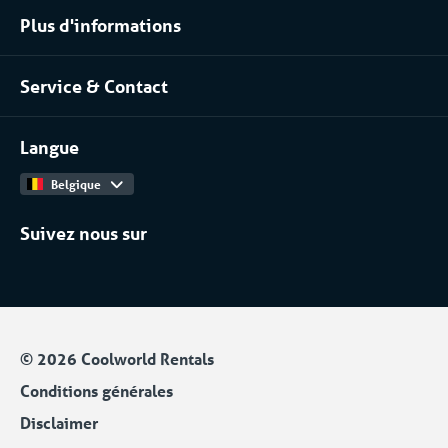
directement votre empreinte carbone, économisez
Plus d'informations
Pharma
en énergie, accédez directement à des solutions de
À propos de nous
contrôle de la température hautement efficaces
Chimique
Service & Contact
Notre équipe
Installateurs / Maintenanciers
Contact
Travailler chez
Langue
Catalogue Produits
Belgique
Suivez nous sur
© 2026 Coolworld Rentals
Conditions générales
Disclaimer