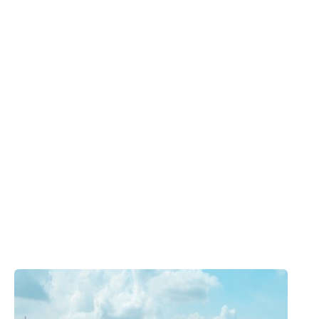
Vous avez besoin d'une
solution similaire ?
N'hésitez pas à prendre contact avec
Coolworld.
Contactez un expert
Produits appliqués