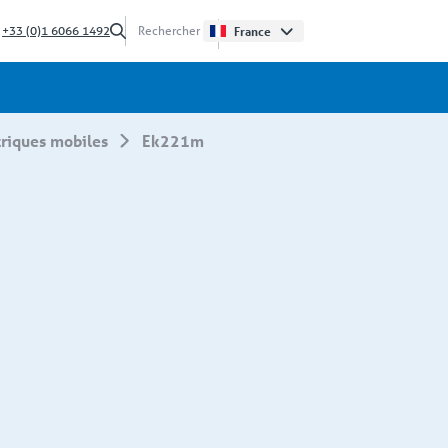
?
+33 (0)1 6066 1492
France
triques mobiles
ek221m