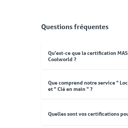
Questions fréquentes
Qu’est-ce que la certification MA
Coolworld ?
Mase est un système de management vi
permanente et continue des performanc
Que comprend notre service " Loc
Santé et l’Environnement.
et " Clé en main " ?
Pour Coolworld, la location ne se limite
d'équipements. Vous pouvez compter su
Quelles sont vos certifications po
une approche flexible et une livraison
orientée vers les solutions. Même aprè