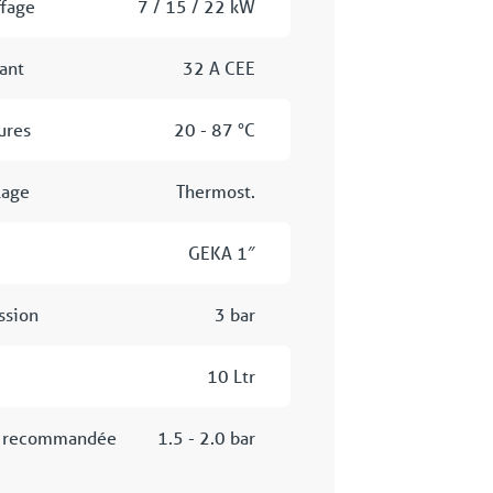
ffage
7 / 15 / 22 kW
ant
32 A CEE
ures
20 - 87 °C
lage
Thermost.
GEKA 1″
ssion
3 bar
10 Ltr
il recommandée
1.5 - 2.0 bar