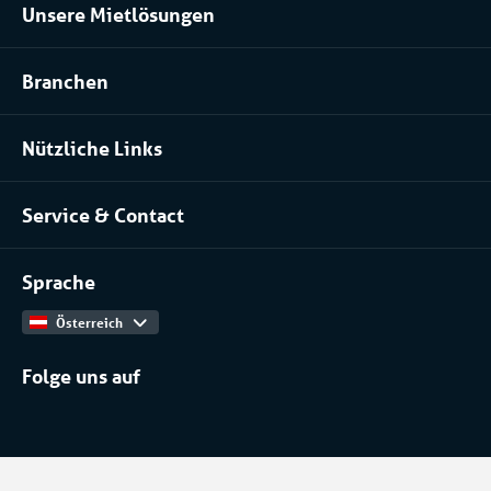
Unsere Mietlösungen
Kühlraum und Tiefkühlraum mieten
Branchen
Prozessanlage mieten
Lebensmittel
Klimatisierung mieten
Nützliche Links
Pharma
Über uns
Serverraum & Rechenzentren
Service & Contact
Unser Team
Chemische industrie
Kontakt
Arbeiten bei
Installateure
Sprache
Produktkatalog
Österreich
Folge uns auf