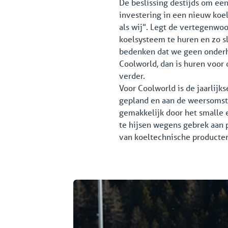
De beslissing destijds om een
investering in een nieuw ko
als wij". Legt de vertegenwo
koelsysteem te huren en zo s
bedenken dat we geen onderh
Coolworld, dan is huren voor
verder.
Voor Coolworld is de jaarlij
gepland en aan de weersomst
gemakkelijk door het smalle 
te hijsen wegens gebrek aan p
van koeltechnische producten