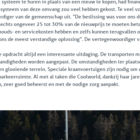
 systeem te huren in plaats van een nieuw te kopen, had finan
elsysteem van deze omvang zou veel hebben gekost. Te veel v
ordiger van de gemeenschap uit. "De beslissing was voor ons 
lechts ongeveer 25 tot 30% van de nieuwprijs te moeten beta
ouds- en servicekosten hebben en zelfs kunnen terugvallen o
 ons de meest verstandige oplossing". De vertegenwoordiger
kse opdracht altijd een interessante uitdaging. De transporte
andigheden worden aangepast. De omstandigheden ter plaatse
en glooiende terrein. Speciale kraanvoertuigen zijn nodig om 
arkeerruimte. Al met al taken die Coolworld, dankzij haar jar
, zeer goed beheerst en met de nodige zorg aanpakt.