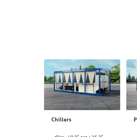
Toegepaste produ
Chillers
P
Van -40 °C tot +25 °C.