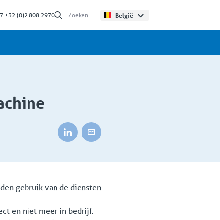
/7
+32 (0)2 808 2970
België
achine
nden gebruik van de diensten
ct en niet meer in bedrijf.