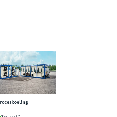
cten
roceskoeling
Tot -40 °C