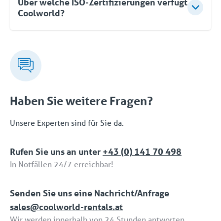
Über welche ISO-Zertifizierungen verfügt
optimieren wir Betrieb, Sicherheit und
Bedarf ein, zwei, drei oder mehr Geräte hinzufügen.
Coolworld?
Zuverlässigkeit Ihrer Anlage.
Zur Steuerung dieser Geräte genügt eine einzige
Schnittstelle. Wenn Sie später den Umfang
Coolworld verfügt über die folgenden drei ISO-
verringern wollen, ist das auch kein Problem.
Zertifizierungen: ISO 9001 (Qualität), ISO 45001
(Sicherheit) und ISO 14001 (Umwelt).
Haben Sie weitere Fragen?
Unsere Experten sind für Sie da.
Rufen Sie uns an unter
+43 (0) 141 70 498
In Notfällen 24/7 erreichbar!
Senden Sie uns eine Nachricht/Anfrage
sales@coolworld-rentals.at
Wir werden innerhalb von 24 Stunden antworten.