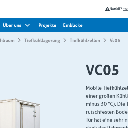
Notfall?
+43
Über uns
Projekte
Einblicke
ühlraum
Tiefkühllagerung
Tiefkühlzellen
vc05
VC05
Mobile Tiefkühlze
einer großen Kühl
minus 30 °C). Die 
rutschfesten Bode
Tür hat eine sehr 
dank der Rahmenhe