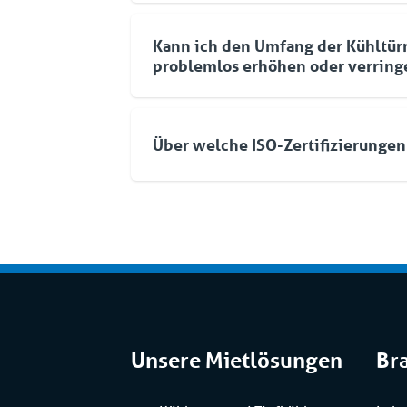
Sie erreichbar. Mit einem eigenen Stör
Die Qualität Ihres Kühlwassers verdie
im Einsatz ist, bieten wir Ihnen die Si
Da das Wasser während des Prozesses v
Kann ich den Umfang der Kühltür
Lösung. Dieses Komplettpaket an spez
Kühlwasser dicker. Wichtig ist, dass Si
problemlos erhöhen oder verring
Lösungen ist ein integraler Bestandteil
an Frischwasser hinzufügen und das W
Service Rental.
aufbereiten. Wenn Sie wünschen, kann 
Selbstverständlich. Aufgrund der Mod
entlasten. So optimieren wir Betrieb, 
von Coolworld können Sie nach Bedarf 
Zuverlässigkeit Ihrer Anlage.
Über welche ISO-Zertifizierungen
Geräte hinzufügen. Zur Steuerung die
einzige Schnittstelle. Wenn Sie späte
Coolworld verfügt über die folgenden d
wollen, ist das auch kein Problem.
ISO 9001 (Qualität), ISO 45001 (Siche
(Umwelt).
Unsere Mietlösungen
Br