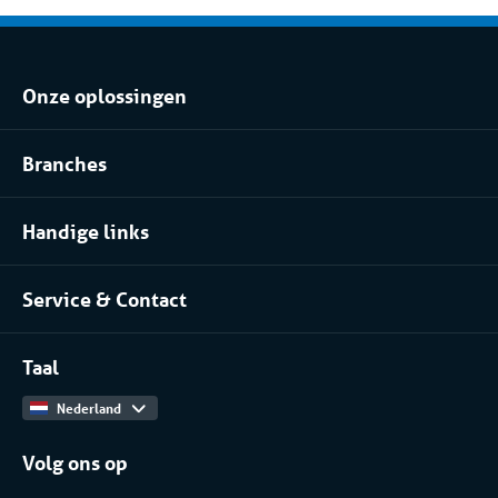
Onze oplossingen
Koel- of vriesopslag huren
Branches
Procesinstallatie huren
Voedingsindustrie
Klimaatbeheersing huren
Handige links
Pharma
Over Coolworld
(Petro)chemie
Service & Contact
Projecten
Meer branches
Contact
Werken bij
Taal
Catalogus
Nederland
Volg ons op